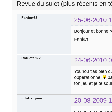
Revue du sujet (plus récents en t
Fanfan63
25-06-2010 1
Bonjour et bonne r
Fanfan
Rouletamix
24-06-2010 0
Youhou t'as bien du
opperationnel
pa
ton jeu et je te so
infobarquee
20-08-2009 1
ce post ne concern