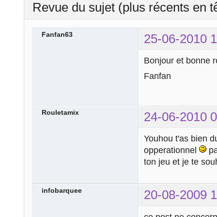
Revue du sujet (plus récents en t
Fanfan63
25-06-2010 1
Bonjour et bonne r
Fanfan
Rouletamix
24-06-2010 0
Youhou t'as bien du
opperationnel
pa
ton jeu et je te so
infobarquee
20-08-2009 1
ce post ne concern