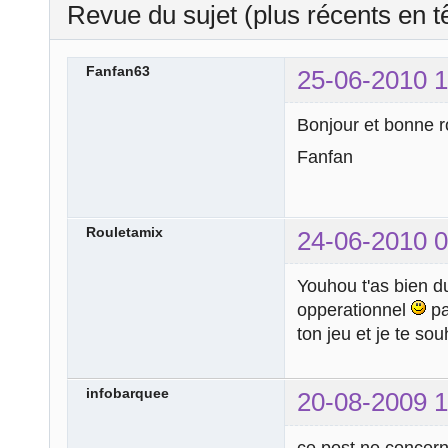
Revue du sujet (plus récents en t
Fanfan63
25-06-2010 1
Bonjour et bonne r
Fanfan
Rouletamix
24-06-2010 0
Youhou t'as bien du
opperationnel
pa
ton jeu et je te so
infobarquee
20-08-2009 1
ce post ne concern