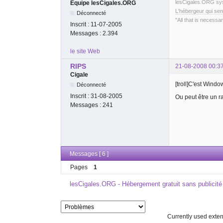
lesCigales.ORG s
Equipe lesCigales.ORG
L'hébergeur qui sen
Déconnecté
"All that is necessar
Inscrit :
11-07-2005
Messages :
2.394
le site Web
RIPS
21-08-2008 00:3
Cigale
[troll]C'est Window
Déconnecté
Inscrit :
31-08-2005
Ou peut être un 
Messages :
241
Messages [ 6 ]
Pages
1
lesCigales.ORG - Hébergement gratuit sans publicité
Currently used ext