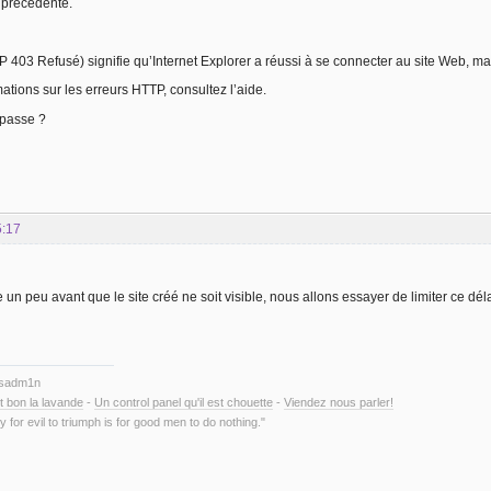
précédente.
P 403 Refusé) signifie qu’Internet Explorer a réussi à se connecter au site Web, mai
ations sur les erreurs HTTP, consultez l’aide.
 passe ?
5:17
re un peu avant que le site créé ne soit visible, nous allons essayer de limiter ce dél
ysadm1n
t bon la lavande
-
Un control panel qu'il est chouette
-
Viendez nous parler!
y for evil to triumph is for good men to do nothing."