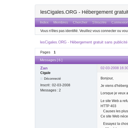
lesCigales.ORG - Hébergement gratuit 
Index
Membres
Chercher
S'inscrire
Connexio
Vous n'êtes pas identifié.
Veuillez vous connecter ou vous
lesCigales.ORG - Hébergement gratuit sans publicité
Pages
1
Messages [ 6 ]
Zan
02-03-2008 16:3
Cigale
Bonjour,
Déconnecté
Inscrit :
02-03-2008
Je viens d'héberg
Messages :
2
Lorsque je veux al
Le site Web a ref
HTTP 403
Causes les plus 
Ce site Web néce
Essayez la chose