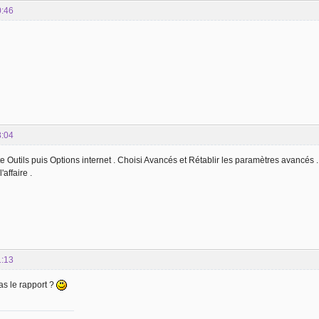
0:46
8:04
te Outils puis Options internet . Choisi Avancés et Rétablir les paramètres avancés .
'affaire .
1:13
as le rapport ?