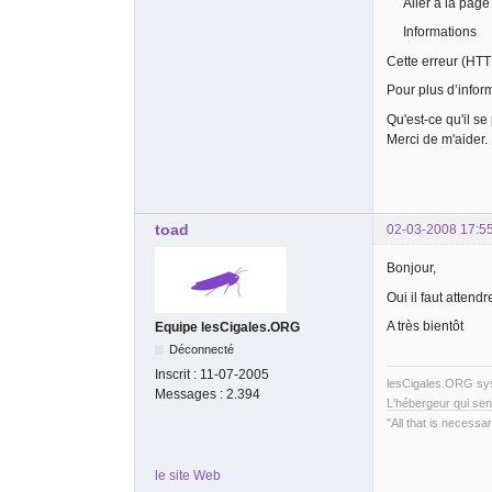
Aller à la page 
Informations
Cette erreur (HTT
Pour plus d’inform
Qu'est-ce qu'il se
Merci de m'aider.
toad
02-03-2008 17:5
Bonjour,
Oui il faut attend
A très bientôt
Equipe lesCigales.ORG
Déconnecté
Inscrit :
11-07-2005
lesCigales.ORG s
Messages :
2.394
L'hébergeur qui sen
"All that is necessar
le site Web