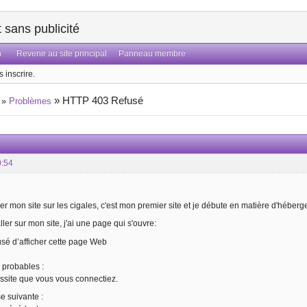
sans publicité
n
Revenir au site principal
Panneau membre
 inscrire.
»
HTTP 403 Refusé
»
Problèmes
0:54
er mon site sur les cigales, c'est mon premier site et je débute en matière d'héber
ler sur mon site, j'ai une page qui s'ouvre:
usé d’afficher cette page Web
probables :
ssite que vous vous connectiez.
 suivante :