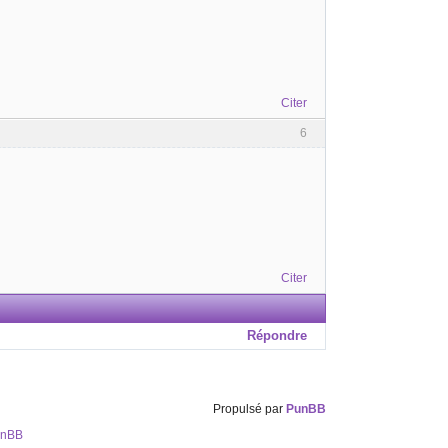
Citer
6
Citer
Répondre
Propulsé par
PunBB
unBB