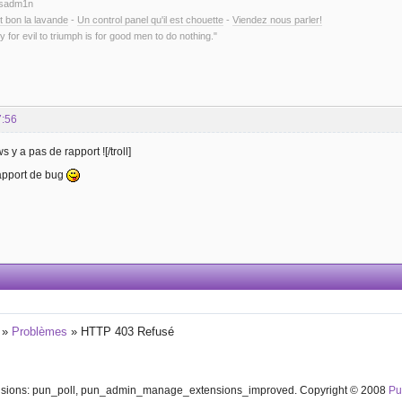
ysadm1n
t bon la lavande
-
Un control panel qu'il est chouette
-
Viendez nous parler!
y for evil to triumph is for good men to do nothing."
7:56
s y a pas de rapport ![/troll]
rapport de bug
»
Problèmes
»
HTTP 403 Refusé
ensions: pun_poll, pun_admin_manage_extensions_improved. Copyright © 2008
P