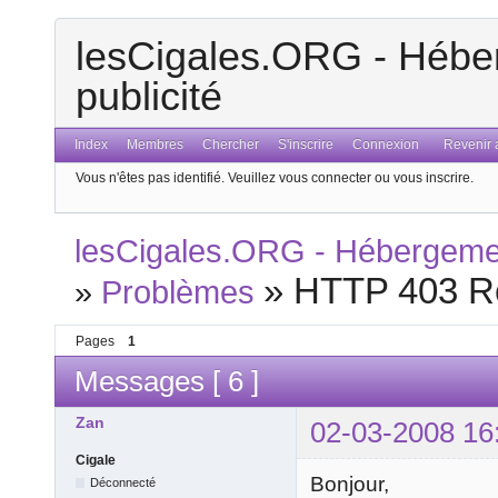
lesCigales.ORG - Héber
publicité
Index
Membres
Chercher
S'inscrire
Connexion
Revenir a
Vous n'êtes pas identifié.
Veuillez vous connecter ou vous inscrire.
lesCigales.ORG - Hébergement
»
HTTP 403 R
»
Problèmes
Pages
1
Messages [ 6 ]
Zan
02-03-2008 16
Cigale
Bonjour,
Déconnecté