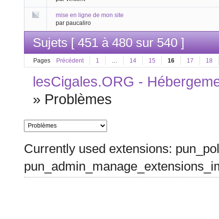
mise en ligne de mon site
par paucaliro
Sujets [ 451 à 480 sur 540 ]
Pages
Précédent
1
…
14
15
16
17
18
lesCigales.ORG - Hébergement
»
Problèmes
Currently used extensions: pun_pol
pun_admin_manage_extensions_im