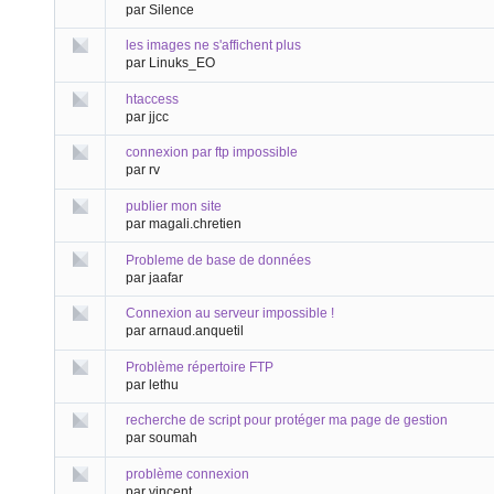
par Silence
les images ne s'affichent plus
par Linuks_EO
htaccess
par jjcc
connexion par ftp impossible
par rv
publier mon site
par magali.chretien
Probleme de base de données
par jaafar
Connexion au serveur impossible !
par arnaud.anquetil
Problème répertoire FTP
par lethu
recherche de script pour protéger ma page de gestion
par soumah
problème connexion
par vincent