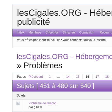
lesCigales.ORG - Héber
publicité
Index
Membres
Chercher
S'inscrire
Connexion
Revenir a
Vous n'êtes pas identifié.
Veuillez vous connecter ou vous inscrire.
lesCigales.ORG - Hébergement
»
Problèmes
Pages
Précédent
1
…
14
15
16
17
18
Sujets [ 451 à 480 sur 540 ]
Sujets
Problème de favicon
par giliam