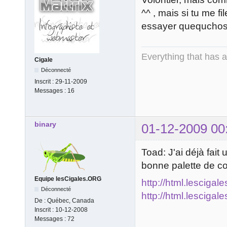
^^ , mais si tu me f
essayer quequcho
Everything that has 
Cigale
Déconnecté
Inscrit :
29-11-2009
Messages :
16
binary
01-12-2009 00
Toad: J'ai déjà fait
bonne palette de co
Equipe lesCigales.ORG
http://html.lescigal
Déconnecté
http://html.lescigal
De :
Québec, Canada
Inscrit :
10-12-2008
Messages :
72