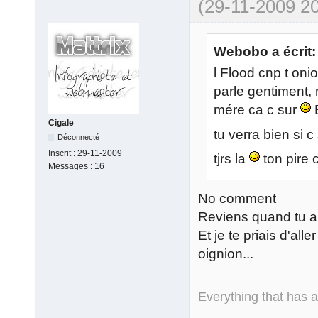
(29-11-2009 20
Webobo a écrit:
l Flood cnp t oni
parle gentiment, 
mére ca c sur
Cigale
tu verra bien si 
Déconnecté
Inscrit :
29-11-2009
tjrs la
ton pire
Messages :
16
No comment
Reviens quand tu au
Et je te priais d'all
oignion...
Everything that has 