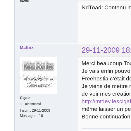
Invité
NdToad: Contenu mo
Mattrix
29-11-2009 18
Merci beaucoup To
Je vais enfin pouvoi
Freehostia c'était d
Je viens de mettre 
de voir mes création
Cigale
http://mtdev.lescig
Déconnecté
même laisser un pet
Inscrit :
29-11-2009
Bonne continuation, 
Messages :
16