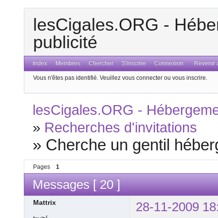
lesCigales.ORG - Héber
publicité
Index
Membres
Chercher
S'inscrire
Connexion
Revenir a
Vous n'êtes pas identifié.
Veuillez vous connecter ou vous inscrire.
lesCigales.ORG - Hébergement
»
Recherches d'invitations
»
Cherche un gentil héberg
Pages
1
Messages [ 20 ]
Mattrix
28-11-2009 18