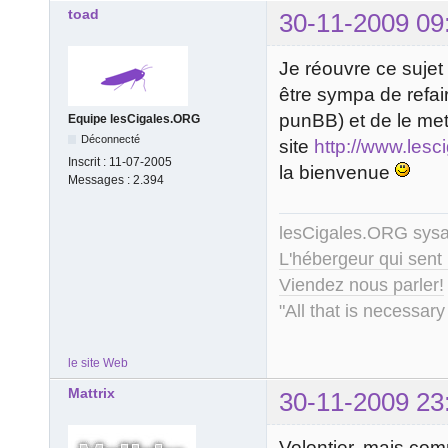
toad
30-11-2009 09
Je réouvre ce sujet p
être sympa de refai
punBB) et de le mett
Equipe lesCigales.ORG
Déconnecté
site
http://www.lesci
Inscrit :
11-07-2005
la bienvenue
Messages :
2.394
lesCigales.ORG sy
L'hébergeur qui sent
Viendez nous parler!
"All that is necessary
le site Web
Mattrix
30-11-2009 23
Volontier, mais com