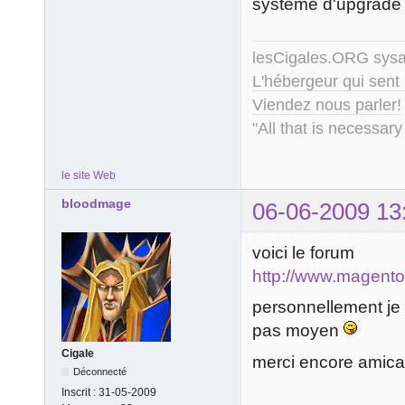
système d'upgrade m
lesCigales.ORG sy
L'hébergeur qui sent
Viendez nous parler!
"All that is necessary
le site Web
bloodmage
06-06-2009 13
voici le forum
http://www.magent
personnellement je 
pas moyen
Cigale
merci encore amic
Déconnecté
Inscrit :
31-05-2009