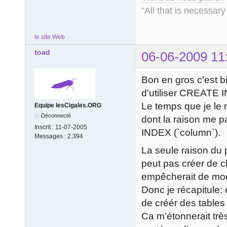
"All that is necessary
le site Web
toad
06-06-2009 11
Bon en gros c'est b
d'utiliser CREATE 
Le temps que je le
Equipe lesCigales.ORG
Déconnecté
dont la raison me 
Inscrit :
11-07-2005
INDEX (`column`).
Messages :
2.394
La seule raison du 
peut pas créer de c
empêcherait de mod
Donc je récapitule: 
de créér des tables 
Ca m'étonnerait trè