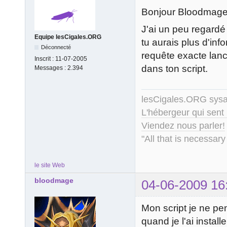
Bonjour Bloodmage
J'ai un peu regard
Equipe lesCigales.ORG
tu aurais plus d'inf
Déconnecté
requête exacte lancé
Inscrit :
11-07-2005
dans ton script.
Messages :
2.394
lesCigales.ORG sy
L'hébergeur qui sent
Viendez nous parler!
"All that is necessary
le site Web
bloodmage
04-06-2009 16
Mon script je ne pe
quand je l'ai installe