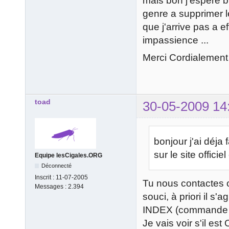
mais bon j'espere bi
genre a supprimer l
que j'arrive pas a e
impassience ...
Merci Cordialement
toad
30-05-2009 14
bonjour j'ai déja 
sur le site officie
Equipe lesCigales.ORG
Déconnecté
Inscrit :
11-07-2005
Tu nous contactes 
Messages :
2.394
souci, à priori il 
INDEX (commande qu
Je vais voir s'il es