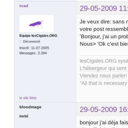
toad
29-05-2009 11
Je veux dire: sans 
votre post ressembl
'Bonjour, j'ai un pro
Equipe lesCigales.ORG
Déconnecté
Nous> 'Ok c'est bie
Inscrit :
11-07-2005
Messages :
2.394
lesCigales.ORG sy
L'hébergeur qui sent
Viendez nous parler!
"All that is necessary
le site Web
bloodmage
29-05-2009 16
Invité
bonjour j'ai déja fai