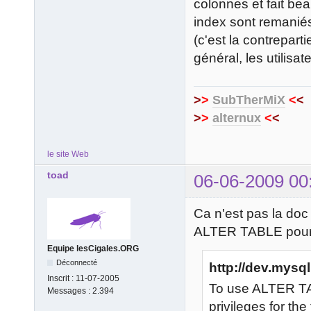
colonnes et fait bea
index sont remani
(c'est la contrepar
général, les utilisa
>
>
SubTherMiX
<
<
>
>
alternux
<
<
le site Web
toad
06-06-2009 00
Ca n'est pas la d
ALTER TABLE pour 
Equipe lesCigales.ORG
Déconnecté
http://dev.mysql
Inscrit :
11-07-2005
To use ALTER T
Messages :
2.394
privileges for the 