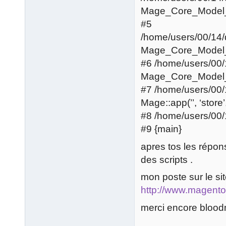
Mage_Core_Model_R
#5
/home/users/00/14
Mage_Core_Model_C
#6 /home/users/00
Mage_Core_Model_App
#7 /home/users/00
Mage::app(’’, ‘store’
#8 /home/users/00
#9 {main}
apres tos les répon
des scripts .
mon poste sur le site
http://www.magent
merci encore blood