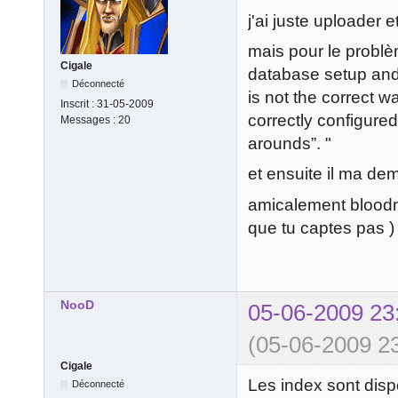
j'ai juste uploader e
mais pour le problè
Cigale
database setup and/o
Déconnecté
is not the correct 
Inscrit :
31-05-2009
correctly configure
Messages :
20
arounds”. "
et ensuite il ma de
amicalement bloodma
que tu captes pas )
NooD
05-06-2009 23
(05-06-2009 23
Cigale
Les index sont disp
Déconnecté