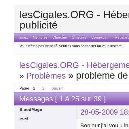
lesCigales.ORG - Héber
publicité
Index
Membres
Chercher
S'inscrire
Connexion
Revenir a
Vous n'êtes pas identifié.
Veuillez vous connecter ou vous inscrire.
lesCigales.ORG - Hébergement
»
probleme de
»
Problèmes
Pages
1
2
Suivant
Messages [ 1 à 25 sur 39 ]
BloodMage
28-05-2009 18
Invité
Bonjour j'ai voulu 