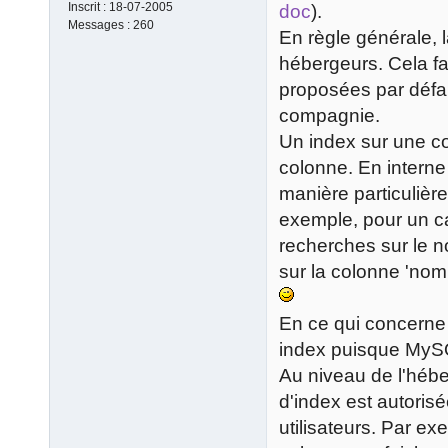
Inscrit :
18-07-2005
doc
).
Messages :
260
En règle générale, l
hébergeurs. Cela fai
proposées par déf
compagnie.
Un index sur une co
colonne. En intern
manière particulière
exemple, pour un c
recherches sur le no
sur la colonne 'nom 
En ce qui concerne l
index puisque MySQ
Au niveau de l'héber
d'index est autoris
utilisateurs. Par ex