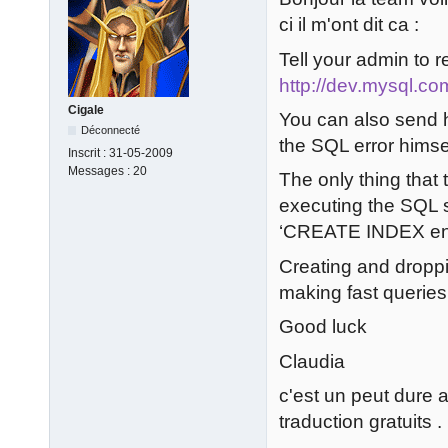
ci il m'ont dit ca :
Tell your admin to
http://dev.mysql.co
Cigale
You can also send h
Déconnecté
the SQL error himse
Inscrit :
31-05-2009
Messages :
20
The only thing that
executing the SQL 
‘CREATE INDEX entit
Creating and droppi
making fast queries.
Good luck
Claudia
c'est un peut dure a
traduction gratuits .