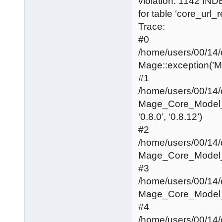
violation: 1142 IN
for table ‘core_url_r
Trace:
#0
/home/users/00/14
Mage::exception(’Mage
#1
/home/users/00/14
Mage_Core_Model_
‘0.8.0’, ‘0.8.12’)
#2
/home/users/00/14
Mage_Core_Model_R
#3
/home/users/00/14
Mage_Core_Model_
#4
/home/users/00/14