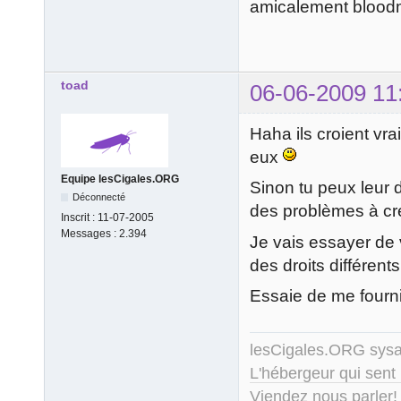
amicalement blood
toad
06-06-2009 11
Haha ils croient vra
eux
Equipe lesCigales.ORG
Sinon tu peux leur d
Déconnecté
des problèmes à cr
Inscrit :
11-07-2005
Messages :
2.394
Je vais essayer de 
des droits différen
Essaie de me fourni
lesCigales.ORG sy
L'hébergeur qui sent
Viendez nous parler!