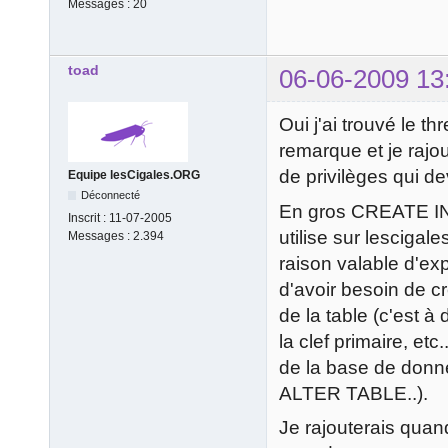
Messages :
20
toad
06-06-2009 13
Oui j'ai trouvé le th
remarque et je rajo
de privilèges qui dev
Equipe lesCigales.ORG
Déconnecté
En gros CREATE IN
Inscrit :
11-07-2005
utilise sur lescigal
Messages :
2.394
raison valable d'ex
d'avoir besoin de c
de la table (c'est 
la clef primaire, etc
de la base de donné
ALTER TABLE..).
Je rajouterais quand