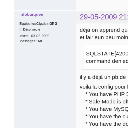
infobarquee
29-05-2009 21
Equipe lesCigales.ORG
déjà on apprend que 
Déconnecté
Inscrit :
03-02-2009
et fair eun peu moi
Messages :
681
SQLSTATE[42000]
command denied 
il y a déjà un pb de 
voila la config pour
* You have PHP 5.2
* Safe Mode is of
* You have MySQL 
* You have the cur
* You have the do