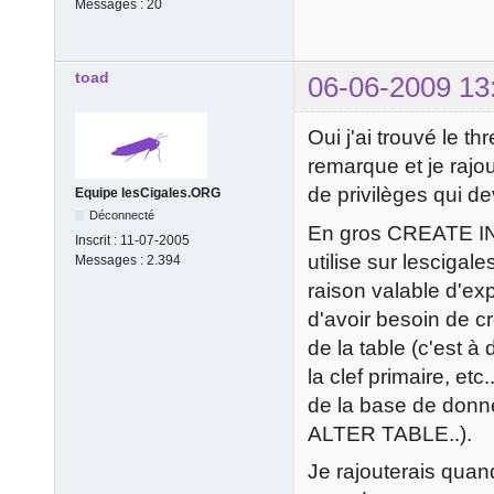
Messages :
20
toad
06-06-2009 13
Oui j'ai trouvé le th
remarque et je rajo
de privilèges qui dev
Equipe lesCigales.ORG
Déconnecté
En gros CREATE IN
Inscrit :
11-07-2005
utilise sur lescigal
Messages :
2.394
raison valable d'ex
d'avoir besoin de c
de la table (c'est 
la clef primaire, etc
de la base de donné
ALTER TABLE..).
Je rajouterais quand