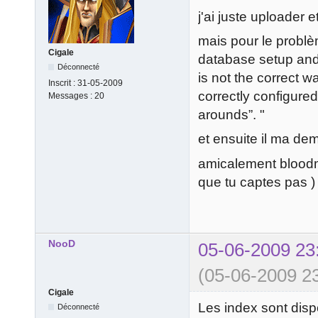
j'ai juste uploader e
mais pour le problè
Cigale
database setup and/o
Déconnecté
is not the correct 
Inscrit :
31-05-2009
correctly configure
Messages :
20
arounds”. "
et ensuite il ma de
amicalement bloodma
que tu captes pas )
NooD
05-06-2009 23
(05-06-2009 23
Cigale
Les index sont disp
Déconnecté