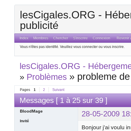
lesCigales.ORG - Héber
publicité
Index
Membres
Chercher
S'inscrire
Connexion
Revenir a
Vous n'êtes pas identifié.
Veuillez vous connecter ou vous inscrire.
lesCigales.ORG - Hébergement
»
probleme de
»
Problèmes
Pages
1
2
Suivant
Messages [ 1 à 25 sur 39 ]
BloodMage
28-05-2009 18
Invité
Bonjour j'ai voulu 