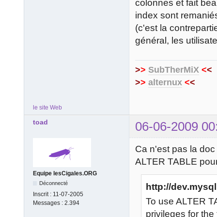
colonnes et fait bea
index sont remani
(c'est la contrepar
général, les utilisa
>
>
SubTherMiX
<
<
>
>
alternux
<
<
le site Web
toad
06-06-2009 00
Ca n'est pas la d
ALTER TABLE pour 
Equipe lesCigales.ORG
Déconnecté
http://dev.mysql
Inscrit :
11-07-2005
To use ALTER T
Messages :
2.394
privileges for the 