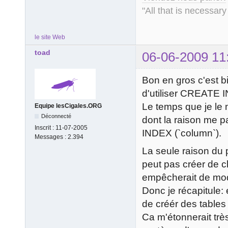
"All that is necessary
le site Web
toad
06-06-2009 11
Bon en gros c'est b
d'utiliser CREATE 
Le temps que je le
Equipe lesCigales.ORG
Déconnecté
dont la raison me 
Inscrit :
11-07-2005
INDEX (`column`).
Messages :
2.394
La seule raison du 
peut pas créer de c
empêcherait de mod
Donc je récapitule: 
de créér des tables 
Ca m'étonnerait trè