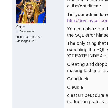
ci il m'ont dit ca :
Tell your admin to
http://dev.mysql.co
Cigale
You can also send h
Déconnecté
the SQL error himse
Inscrit :
31-05-2009
Messages :
20
The only thing that
executing the SQL 
‘CREATE INDEX entit
Creating and droppi
making fast queries.
Good luck
Claudia
c'est un peut dure a
traduction gratuits .