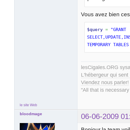
Vous avez bien ces
$query
=
"GRANT 
SELECT,UPDATE,IN
TEMPORARY TABLES
lesCigales.ORG sy
L'hébergeur qui sent
Viendez nous parler!
"All that is necessary
le site Web
bloodmage
06-06-2009 01
Bonjour la team voi