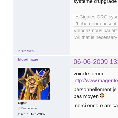
système d'upgrade m
lesCigales.ORG sy
L'hébergeur qui sent
Viendez nous parler!
"All that is necessary
le site Web
bloodmage
06-06-2009 13
voici le forum
http://www.magent
personnellement je 
pas moyen
Cigale
merci encore amic
Déconnecté
Inscrit :
31-05-2009