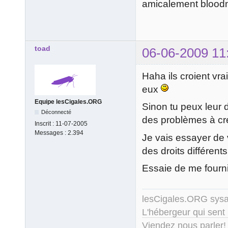
amicalement blood
toad
06-06-2009 11
Haha ils croient vra
eux
Equipe lesCigales.ORG
Sinon tu peux leur d
Déconnecté
des problèmes à cr
Inscrit :
11-07-2005
Messages :
2.394
Je vais essayer de 
des droits différen
Essaie de me fourni
lesCigales.ORG sy
L'hébergeur qui sent
Viendez nous parler!