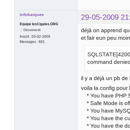
infobarquee
29-05-2009 21
Equipe lesCigales.ORG
déjà on apprend que 
Déconnecté
Inscrit :
03-02-2009
et fair eun peu moi
Messages :
681
SQLSTATE[42000]
command denied 
il y a déjà un pb de 
voila la config pour
* You have PHP 5.2
* Safe Mode is of
* You have MySQL 
* You have the cur
* You have the do