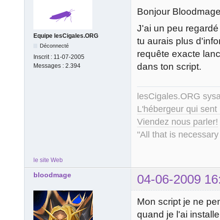
Bonjour Bloodmage
J'ai un peu regard
Equipe lesCigales.ORG
tu aurais plus d'inf
Déconnecté
requête exacte lancé
Inscrit :
11-07-2005
dans ton script.
Messages :
2.394
lesCigales.ORG sy
L'hébergeur qui sent
Viendez nous parler!
"All that is necessary
le site Web
bloodmage
04-06-2009 16
Mon script je ne pe
quand je l'ai installe