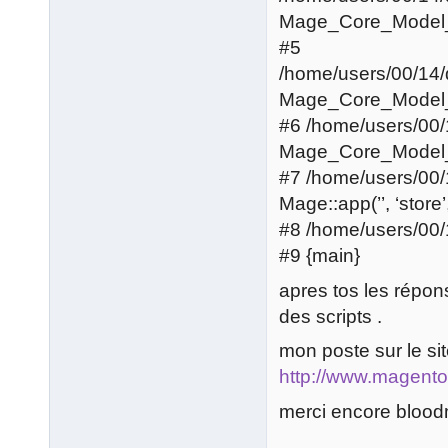
Mage_Core_Model_R
#5
/home/users/00/14
Mage_Core_Model_C
#6 /home/users/00
Mage_Core_Model_App
#7 /home/users/00
Mage::app(’’, ‘store’
#8 /home/users/00
#9 {main}
apres tos les répon
des scripts .
mon poste sur le site
http://www.magent
merci encore blood