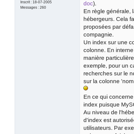
Inscrit :
18-07-2005
doc
).
Messages :
260
En règle générale, l
hébergeurs. Cela fai
proposées par déf
compagnie.
Un index sur une co
colonne. En intern
manière particulière
exemple, pour un c
recherches sur le no
sur la colonne 'nom 
En ce qui concerne l
index puisque MySQ
Au niveau de l'héber
d'index est autoris
utilisateurs. Par ex