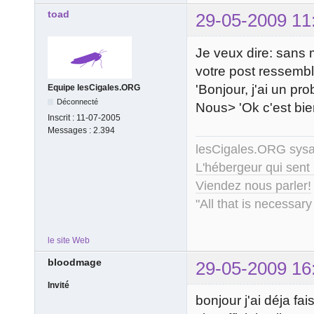
toad
29-05-2009 11
Je veux dire: sans 
votre post ressembl
'Bonjour, j'ai un pro
Equipe lesCigales.ORG
Déconnecté
Nous> 'Ok c'est bie
Inscrit :
11-07-2005
Messages :
2.394
lesCigales.ORG sy
L'hébergeur qui sent
Viendez nous parler!
"All that is necessary
le site Web
bloodmage
29-05-2009 16
Invité
bonjour j'ai déja fai