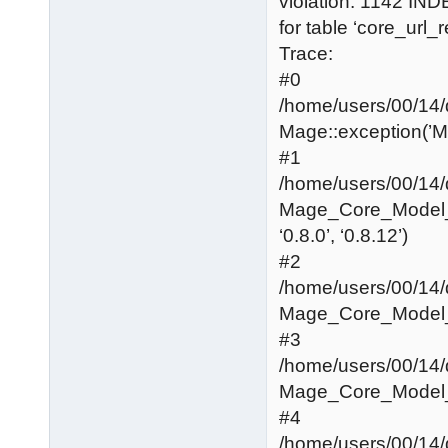
violation: 1142 IN
for table ‘core_url_r
Trace:
#0
/home/users/00/14
Mage::exception(’Mage
#1
/home/users/00/14
Mage_Core_Model_
‘0.8.0’, ‘0.8.12’)
#2
/home/users/00/14
Mage_Core_Model_R
#3
/home/users/00/14
Mage_Core_Model_
#4
/home/users/00/14