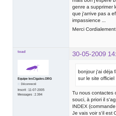
mais bon j'espere bi
genre a supprimer l
que j'arrive pas a e
impassience ...
Merci Cordialement
toad
30-05-2009 14
bonjour j'ai déja 
sur le site officie
Equipe lesCigales.ORG
Déconnecté
Inscrit :
11-07-2005
Tu nous contactes 
Messages :
2.394
souci, à priori il 
INDEX (commande qu
Je vais voir s'il es