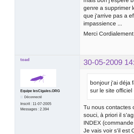
mais bon j'espere bi
genre a supprimer l
que j'arrive pas a e
impassience ...
Merci Cordialement
toad
30-05-2009 14
bonjour j'ai déja 
sur le site officie
Equipe lesCigales.ORG
Déconnecté
Inscrit :
11-07-2005
Tu nous contactes 
Messages :
2.394
souci, à priori il 
INDEX (commande qu
Je vais voir s'il es