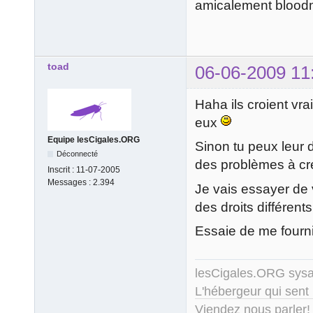
amicalement blood
toad
06-06-2009 11
Haha ils croient vra
eux
Equipe lesCigales.ORG
Sinon tu peux leur d
Déconnecté
des problèmes à cr
Inscrit :
11-07-2005
Messages :
2.394
Je vais essayer de 
des droits différen
Essaie de me fourni
lesCigales.ORG sy
L'hébergeur qui sent
Viendez nous parler!