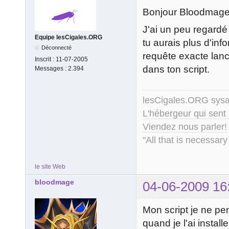
Bonjour Bloodmage
J'ai un peu regard
Equipe lesCigales.ORG
tu aurais plus d'inf
Déconnecté
requête exacte lancé
Inscrit :
11-07-2005
dans ton script.
Messages :
2.394
lesCigales.ORG sy
L'hébergeur qui sent
Viendez nous parler!
"All that is necessary
le site Web
bloodmage
04-06-2009 16
Mon script je ne pe
quand je l'ai installe