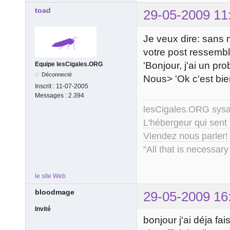
toad
29-05-2009 11
Je veux dire: sans 
votre post ressembl
'Bonjour, j'ai un pro
Equipe lesCigales.ORG
Déconnecté
Nous> 'Ok c'est bie
Inscrit :
11-07-2005
Messages :
2.394
lesCigales.ORG sy
L'hébergeur qui sent
Viendez nous parler!
"All that is necessary
le site Web
bloodmage
29-05-2009 16
Invité
bonjour j'ai déja fai