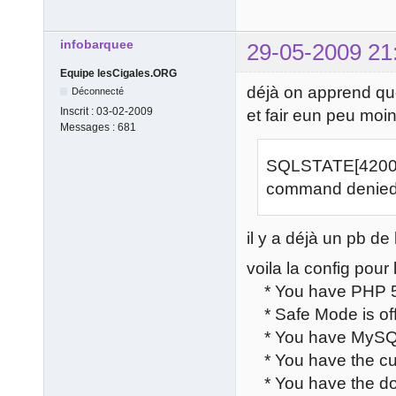
infobarquee
29-05-2009 21
Equipe lesCigales.ORG
déjà on apprend que 
Déconnecté
Inscrit :
03-02-2009
et fair eun peu moi
Messages :
681
SQLSTATE[42000]
command denied 
il y a déjà un pb de 
voila la config pour
* You have PHP 5.2
* Safe Mode is of
* You have MySQL 
* You have the cur
* You have the do