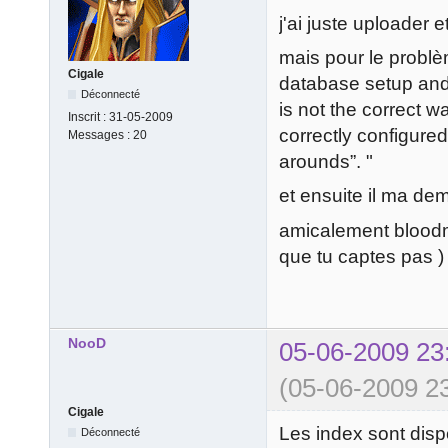
j'ai juste uploader e
mais pour le problè
Cigale
database setup and/o
Déconnecté
is not the correct 
Inscrit :
31-05-2009
correctly configure
Messages :
20
arounds”. "
et ensuite il ma de
amicalement bloodma
que tu captes pas )
NooD
05-06-2009 23
(05-06-2009 23
Cigale
Les index sont disp
Déconnecté