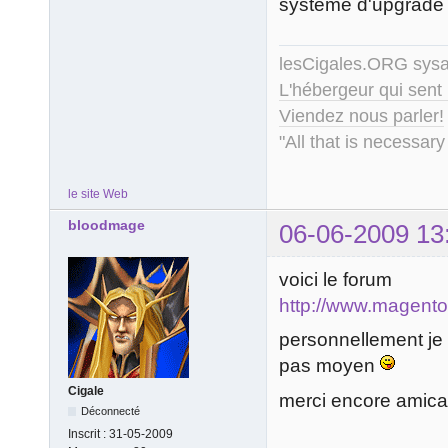
système d'upgrade m
lesCigales.ORG sy
L'hébergeur qui sent
Viendez nous parler!
"All that is necessary
le site Web
bloodmage
06-06-2009 13
voici le forum
http://www.magent
personnellement je 
pas moyen
Cigale
merci encore amic
Déconnecté
Inscrit :
31-05-2009