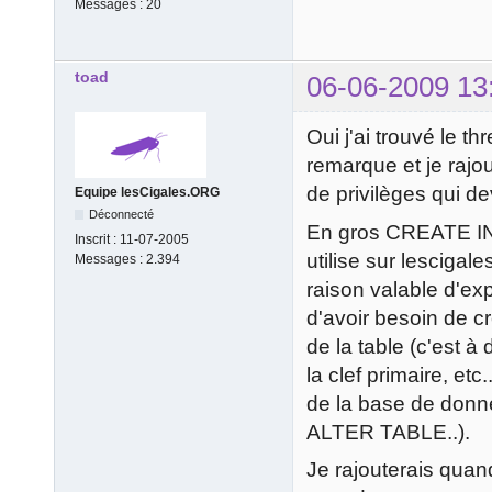
Messages :
20
toad
06-06-2009 13
Oui j'ai trouvé le th
remarque et je rajo
de privilèges qui dev
Equipe lesCigales.ORG
Déconnecté
En gros CREATE IN
Inscrit :
11-07-2005
utilise sur lescigal
Messages :
2.394
raison valable d'ex
d'avoir besoin de c
de la table (c'est 
la clef primaire, etc
de la base de donné
ALTER TABLE..).
Je rajouterais quand