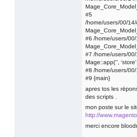
Mage_Core_Model_R
#5
/home/users/00/14
Mage_Core_Model_C
#6 /home/users/00
Mage_Core_Model_App
#7 /home/users/00
Mage::app(’’, ‘store’
#8 /home/users/00
#9 {main}
apres tos les répon
des scripts .
mon poste sur le site
http://www.magent
merci encore blood