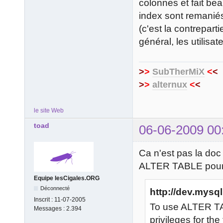
colonnes et fait bea
index sont remani
(c'est la contrepar
général, les utilisa
>
>
SubTherMiX
<
<
>
>
alternux
<
<
le site Web
toad
06-06-2009 00
Ca n'est pas la d
ALTER TABLE pour 
Equipe lesCigales.ORG
Déconnecté
http://dev.mysql
Inscrit :
11-07-2005
To use ALTER T
Messages :
2.394
privileges for the 