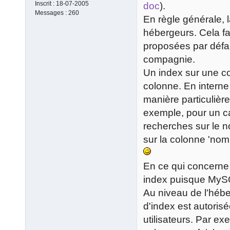
Inscrit :
18-07-2005
doc
).
Messages :
260
En règle générale, l
hébergeurs. Cela fai
proposées par déf
compagnie.
Un index sur une co
colonne. En intern
manière particulière
exemple, pour un c
recherches sur le no
sur la colonne 'nom 
En ce qui concerne l
index puisque MySQ
Au niveau de l'héber
d'index est autoris
utilisateurs. Par ex