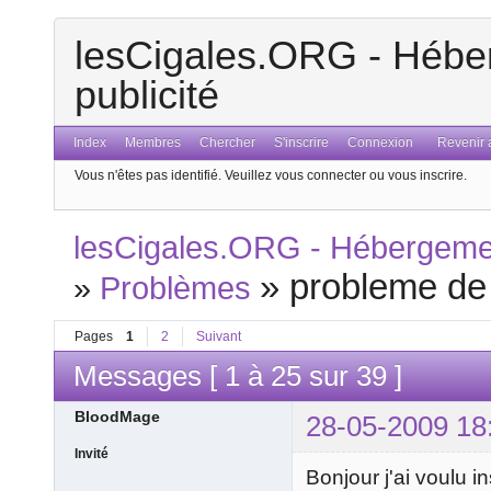
lesCigales.ORG - Héber
publicité
Index
Membres
Chercher
S'inscrire
Connexion
Revenir a
Vous n'êtes pas identifié.
Veuillez vous connecter ou vous inscrire.
lesCigales.ORG - Hébergement
»
probleme de
»
Problèmes
Pages
1
2
Suivant
Messages [ 1 à 25 sur 39 ]
BloodMage
28-05-2009 18
Invité
Bonjour j'ai voulu 