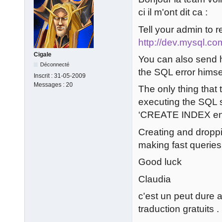
ci il m'ont dit ca :
Tell your admin to
http://dev.mysql.co
Cigale
You can also send h
Déconnecté
the SQL error himse
Inscrit :
31-05-2009
Messages :
20
The only thing that
executing the SQL 
‘CREATE INDEX entit
Creating and droppi
making fast queries.
Good luck
Claudia
c'est un peut dure a
traduction gratuits .