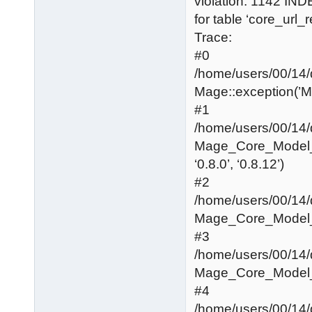
violation: 1142 IN
for table ‘core_url_r
Trace:
#0
/home/users/00/14
Mage::exception(’Mage
#1
/home/users/00/14
Mage_Core_Model_
‘0.8.0’, ‘0.8.12’)
#2
/home/users/00/14
Mage_Core_Model_R
#3
/home/users/00/14
Mage_Core_Model_
#4
/home/users/00/14