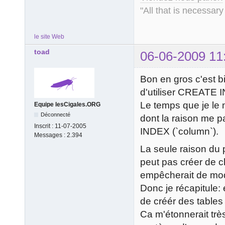
"All that is necessary
le site Web
toad
06-06-2009 11
Bon en gros c'est b
d'utiliser CREATE 
Le temps que je le
Equipe lesCigales.ORG
Déconnecté
dont la raison me 
Inscrit :
11-07-2005
INDEX (`column`).
Messages :
2.394
La seule raison du 
peut pas créer de c
empêcherait de mod
Donc je récapitule: 
de créér des tables 
Ca m'étonnerait trè