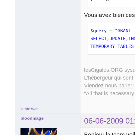
Vous avez bien ces
$query
=
"GRANT 
SELECT,UPDATE,IN
TEMPORARY TABLES
lesCigales.ORG sy
L'hébergeur qui sent
Viendez nous parler!
"All that is necessary
le site Web
bloodmage
06-06-2009 01
Bonjour la team voi