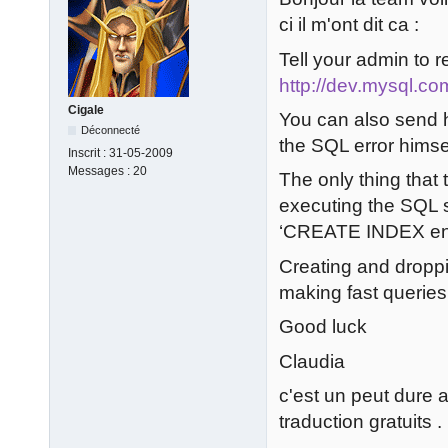
ci il m'ont dit ca :
Tell your admin to
http://dev.mysql.co
Cigale
You can also send h
Déconnecté
the SQL error himse
Inscrit :
31-05-2009
Messages :
20
The only thing that
executing the SQL 
‘CREATE INDEX entit
Creating and droppi
making fast queries.
Good luck
Claudia
c'est un peut dure a
traduction gratuits .