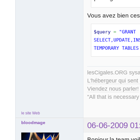
Vous avez bien ces
$query
=
"GRANT 
SELECT,UPDATE,IN
TEMPORARY TABLES
lesCigales.ORG sy
L'hébergeur qui sent
Viendez nous parler!
"All that is necessary
le site Web
bloodmage
06-06-2009 01
Bonjour la team voi