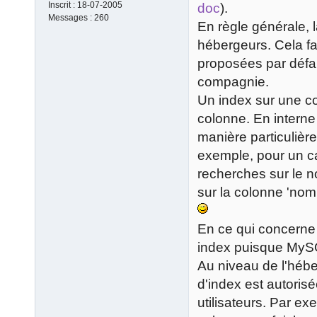
Inscrit :
18-07-2005
doc
).
Messages :
260
En règle générale, l
hébergeurs. Cela fai
proposées par déf
compagnie.
Un index sur une co
colonne. En intern
manière particulière
exemple, pour un c
recherches sur le no
sur la colonne 'nom 
En ce qui concerne l
index puisque MySQ
Au niveau de l'héber
d'index est autoris
utilisateurs. Par ex