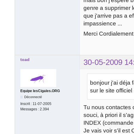
mais bon j'espere bi
genre a supprimer l
que j'arrive pas a e
impassience ...
Merci Cordialement
toad
30-05-2009 14
bonjour j'ai déja 
sur le site officie
Equipe lesCigales.ORG
Déconnecté
Inscrit :
11-07-2005
Tu nous contactes 
Messages :
2.394
souci, à priori il 
INDEX (commande qu
Je vais voir s'il es