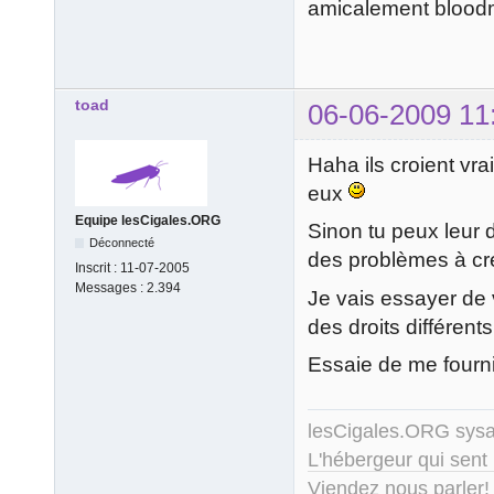
amicalement blood
toad
06-06-2009 11
Haha ils croient vra
eux
Equipe lesCigales.ORG
Sinon tu peux leur d
Déconnecté
des problèmes à cr
Inscrit :
11-07-2005
Messages :
2.394
Je vais essayer de 
des droits différen
Essaie de me fourni
lesCigales.ORG sy
L'hébergeur qui sent
Viendez nous parler!