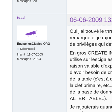
Messages :
20
toad
06-06-2009 13
Oui j'ai trouvé le th
remarque et je rajo
de privilèges qui dev
Equipe lesCigales.ORG
Déconnecté
En gros CREATE IN
Inscrit :
11-07-2005
utilise sur lescigal
Messages :
2.394
raison valable d'ex
d'avoir besoin de c
de la table (c'est 
la clef primaire, etc
de la base de donné
ALTER TABLE..).
Je rajouterais quand