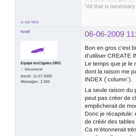
"All that is necessary
le site Web
toad
06-06-2009 11
Bon en gros c'est b
d'utiliser CREATE 
Le temps que je le
Equipe lesCigales.ORG
Déconnecté
dont la raison me 
Inscrit :
11-07-2005
INDEX (`column`).
Messages :
2.394
La seule raison du 
peut pas créer de c
empêcherait de mod
Donc je récapitule: 
de créér des tables 
Ca m'étonnerait trè