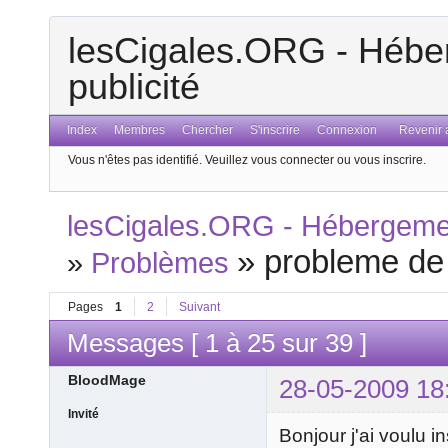
lesCigales.ORG - Héber
publicité
Index
Membres
Chercher
S'inscrire
Connexion
Revenir a
Vous n'êtes pas identifié.
Veuillez vous connecter ou vous inscrire.
lesCigales.ORG - Hébergement
»
probleme de
»
Problèmes
Pages
1
2
Suivant
Messages [ 1 à 25 sur 39 ]
BloodMage
28-05-2009 18
Invité
Bonjour j'ai voulu 