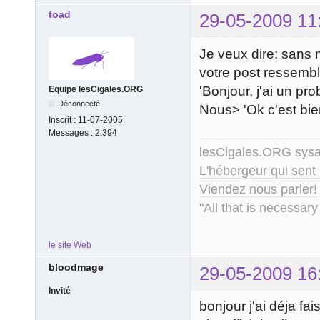
toad
29-05-2009 11
Je veux dire: sans 
votre post ressembl
'Bonjour, j'ai un pro
Equipe lesCigales.ORG
Déconnecté
Nous> 'Ok c'est bie
Inscrit :
11-07-2005
Messages :
2.394
lesCigales.ORG sy
L'hébergeur qui sent
Viendez nous parler!
"All that is necessary
le site Web
bloodmage
29-05-2009 16
Invité
bonjour j'ai déja fai