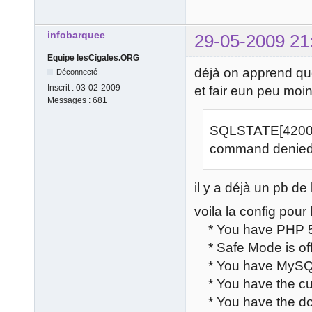
infobarquee
29-05-2009 21
Equipe lesCigales.ORG
déjà on apprend que 
Déconnecté
Inscrit :
03-02-2009
et fair eun peu moi
Messages :
681
SQLSTATE[42000]
command denied 
il y a déjà un pb de 
voila la config pour
* You have PHP 5.2
* Safe Mode is of
* You have MySQL 
* You have the cur
* You have the do