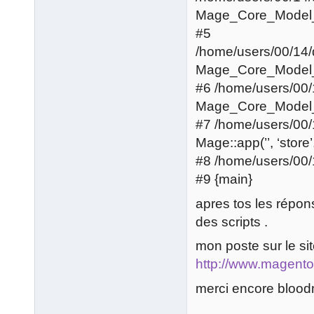
Mage_Core_Model_R
#5
/home/users/00/14
Mage_Core_Model_C
#6 /home/users/00
Mage_Core_Model_App
#7 /home/users/00
Mage::app(’’, ‘store’
#8 /home/users/00
#9 {main}
apres tos les répon
des scripts .
mon poste sur le site
http://www.magent
merci encore blood