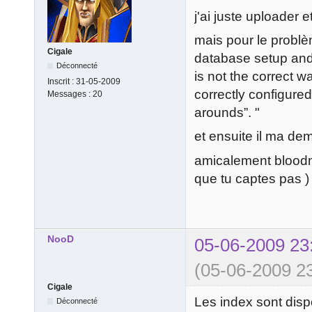
j'ai juste uploader e
mais pour le problè
Cigale
database setup and/o
Déconnecté
is not the correct 
Inscrit :
31-05-2009
correctly configure
Messages :
20
arounds”. "
et ensuite il ma de
amicalement bloodma
que tu captes pas )
NooD
05-06-2009 23
(05-06-2009 23
Cigale
Les index sont disp
Déconnecté