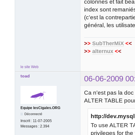
colonnes et fait bea
index sont remani
(c'est la contrepar
général, les utilisa
>
>
SubTherMiX
<
<
>
>
alternux
<
<
le site Web
toad
06-06-2009 00
Ca n'est pas la d
ALTER TABLE pour 
Equipe lesCigales.ORG
Déconnecté
http://dev.mysql
Inscrit :
11-07-2005
To use ALTER T
Messages :
2.394
privileges for the 