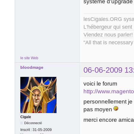
système d'upgrade m
lesCigales.ORG sy
L'hébergeur qui sent
Viendez nous parler!
"All that is necessary
le site Web
bloodmage
06-06-2009 13
voici le forum
http://www.magent
personnellement je 
pas moyen
Cigale
merci encore amic
Déconnecté
Inscrit :
31-05-2009