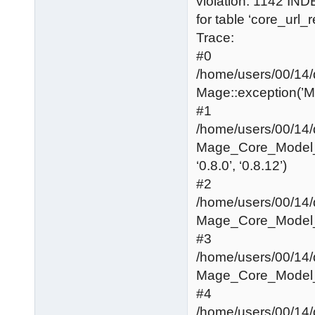
violation: 1142 IN
for table ‘core_url_r
Trace:
#0
/home/users/00/14
Mage::exception(’Mage
#1
/home/users/00/14
Mage_Core_Model_
‘0.8.0’, ‘0.8.12’)
#2
/home/users/00/14
Mage_Core_Model_R
#3
/home/users/00/14
Mage_Core_Model_
#4
/home/users/00/14