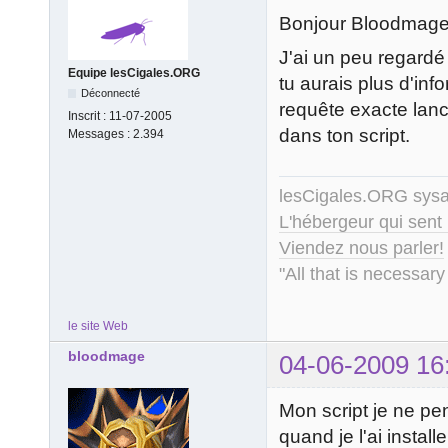
Bonjour Bloodmage
J'ai un peu regard
Equipe lesCigales.ORG
tu aurais plus d'inf
Déconnecté
requête exacte lancé
Inscrit :
11-07-2005
dans ton script.
Messages :
2.394
lesCigales.ORG sy
L'hébergeur qui sent
Viendez nous parler!
"All that is necessary
le site Web
bloodmage
04-06-2009 16
Mon script je ne pe
quand je l'ai installe